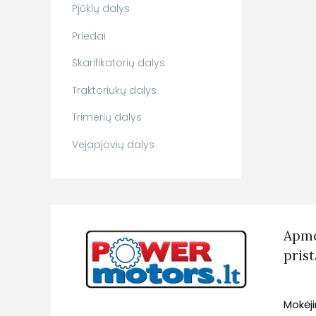
Pjūklų dalys
Priedai
Skarifikatorių dalys
Traktoriukų dalys
Trimerių dalys
Vejapjovių dalys
Apmo
pris
Mokėj