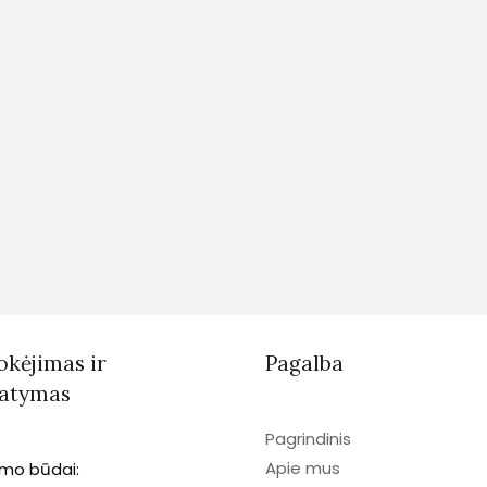
kėjimas ir
Pagalba
tatymas
Pagrindinis
Apie mus
imo būdai: