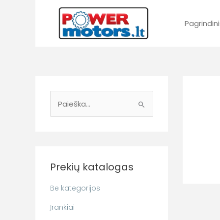
Pereiti
prie
Pagrindini
turinio
I
e
š
k
Prekių katalogas
o
t
Be kategorijos
i
Įrankiai
: